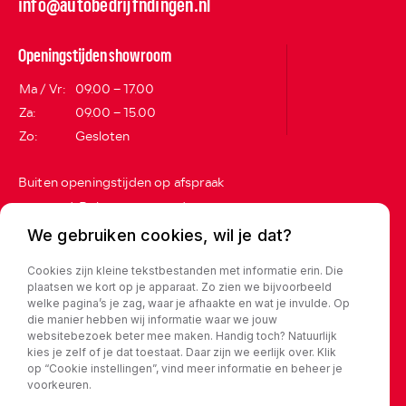
info@autobedrijfndingen.nl
Openingstijden showroom
Ma / Vr:
09.00 – 17.00
Za:
09.00 – 15.00
Zo:
Gesloten
Buiten openingstijden op afspraak
geopend. Belt u even voordat u
langskomt?
We gebruiken cookies, wil je dat?
Adres
Cookies zijn kleine tekstbestanden met informatie erin. Die
plaatsen we kort op je apparaat. Zo zien we bijvoorbeeld
Vijverweg 13
welke pagina’s je zag, waar je afhaakte en wat je invulde. Op
die manier hebben wij informatie waar we jouw
5683 CX Best
websitebezoek beter mee maken. Handig toch? Natuurlijk
kies je zelf of je dat toestaat. Daar zijn we eerlijk over. Klik
op “Cookie instellingen”, vind meer informatie en beheer je
Privacy policy
voorkeuren.