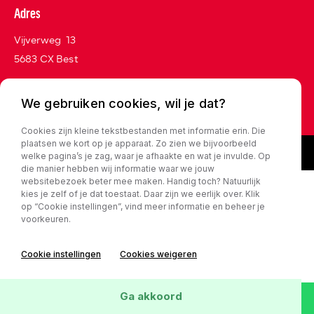
Adres
Vijverweg 13
5683 CX Best
We gebruiken cookies, wil je dat?
Privacy policy
Cookies zijn kleine tekstbestanden met informatie erin. Die
plaatsen we kort op je apparaat. Zo zien we bijvoorbeeld
welke pagina’s je zag, waar je afhaakte en wat je invulde. Op
die manier hebben wij informatie waar we jouw
websitebezoek beter mee maken. Handig toch? Natuurlijk
kies je zelf of je dat toestaat. Daar zijn we eerlijk over. Klik
op “Cookie instellingen”, vind meer informatie en beheer je
voorkeuren.
Cookie instellingen
Cookies weigeren
Ga akkoord