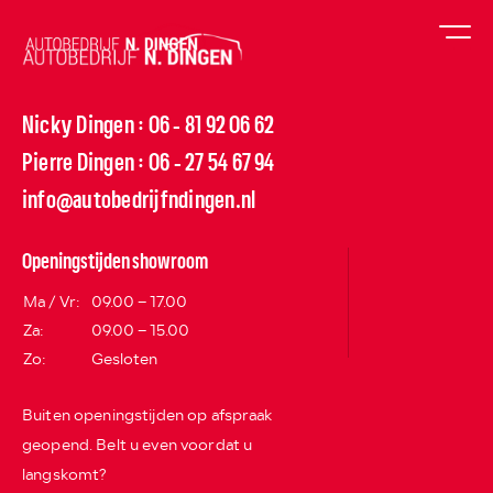
Nicky Dingen
06 - 81 92 06 62
:
Pierre Dingen
06 - 27 54 67 94
:
info@autobedrijfndingen.nl
Openingstijden showroom
Ma / Vr:
09.00 – 17.00
Za:
09.00 – 15.00
Zo:
Gesloten
Buiten openingstijden op afspraak
geopend. Belt u even voordat u
langskomt?