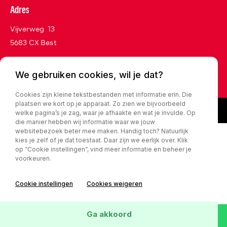
Adres
Vijverweg 13
5683 CX Best
We gebruiken cookies, wil je dat?
Privacy policy
Cookies zijn kleine tekstbestanden met informatie erin. Die
plaatsen we kort op je apparaat. Zo zien we bijvoorbeeld
welke pagina’s je zag, waar je afhaakte en wat je invulde. Op
die manier hebben wij informatie waar we jouw
websitebezoek beter mee maken. Handig toch? Natuurlijk
kies je zelf of je dat toestaat. Daar zijn we eerlijk over. Klik
op “Cookie instellingen”, vind meer informatie en beheer je
voorkeuren.
Cookie instellingen
Cookies weigeren
Ga akkoord