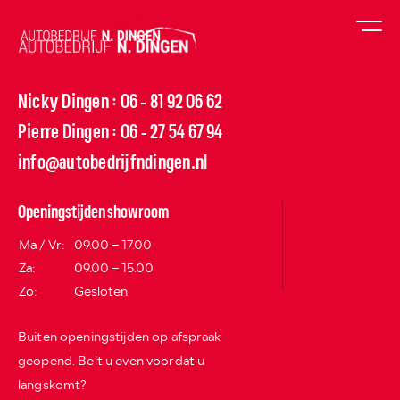
Nicky Dingen
06 - 81 92 06 62
:
Pierre Dingen
06 - 27 54 67 94
:
info@autobedrijfndingen.nl
Openingstijden showroom
Ma / Vr:
09.00 – 17.00
Za:
09.00 – 15.00
Zo:
Gesloten
Buiten openingstijden op afspraak
geopend. Belt u even voordat u
langskomt?